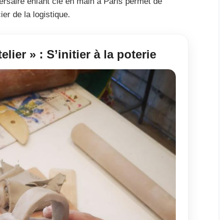
ersaire enfant clé en main à Paris permet de
er de la logistique.
lier » : S’initier à la poterie