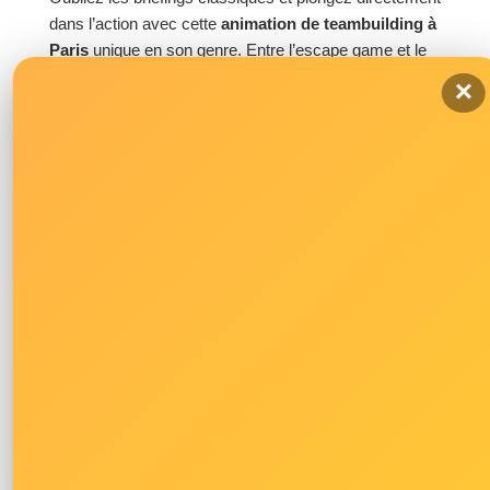
dans l’action avec cette
animation de teambuilding à
Paris
unique en son genre. Entre l’escape game et le
théâtre immersif, vos équipes sont « recrutées » par
×
une agence mystérieuse et doivent passer des tests
aussi absurdes que révélateurs. C’est un excellent
outil pour observer le
management et la
collaboration
sous pression, tout en s’amusant des
situations décalées créées par les comédiens. Ce
format de 90 minutes est particulièrement efficace pour
briser la glace lors d’une journée d’intégration ou pour
redonner un coup de boost au moral des troupes.
L’avis Hati Hati :
L’immersion commence dès l’arrivée sur le trottoir.
C’est l’activité parfaite pour ceux qui veulent
surprendre leurs équipes avec un scénario
imprévisible.