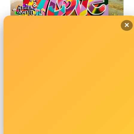
×
Vivez une expérience unique et super originale en
réalisant ensemble une superbe fresque collective.
Accompagnés par l’artiste Joris, vous apprendrez à
manipuler la bombe sur des zones d’expression libre
avant de vous lancer dans un challenge créatif
survolté. C’est l’
activité outdoor entreprise
parfaite
pour marquer les esprits et repartir avec une photo de
votre œuvre commune.
Pourquoi on l’adore :
C’est extrêmement gratifiant de voir une fresque
géante prendre forme en seulement 2 heures.
L’ambiance est décontractée, urbaine, et permet de
briser la glace instantanément.